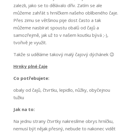
zalezli, jako se to dělávalo dřív. Zatím se ale
můžeme zahřát s hrníčkem našeho oblíbeného čaje.
Přes zimu se většinou pije dost často a tak
můžeme nasbírat spoustu obalů od čajů a
samozřejmě, jak už to v našem koutku bývá ;-),
tvořivě je využít.
Takže si uděláme takový malý čajový dýchánek 😉
Hrnky plné čaje
Co potřebujete:
obaly od čajů, čtvrtku, lepidlo, nůžky, obyčejnou
tužku
Jak na to:
Na jednu strany čtvrtky nakreslíme obrys hrníčku,
nemusí být nějak přesný, nebude to nakonec vidět