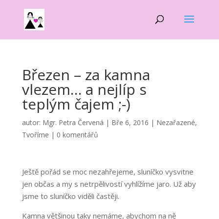
Březen – za kamna
vlezem… a nejlíp s
teplým čajem ;-)
autor:
Mgr. Petra Červená
|
Bře 6, 2016
|
Nezařazené
,
Tvoříme
|
0 komentářů
Ještě pořád se moc nezahřejeme, sluníčko vysvitne
jen občas a my s netrpělivostí vyhlížíme jaro. Už aby
jsme to sluníčko viděli častěji.
Kamna většinou taky nemáme, abychom na ně