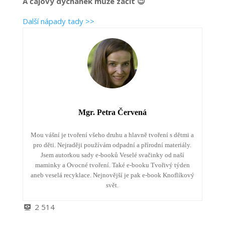
A čajový dýchánek může začít 😉
Další nápady tady >>
Mgr. Petra Červená
Mou vášní je tvoření všeho druhu a hlavně tvoření s dětmi a
pro děti. Nejraději používám odpadní a přírodní materiály.
Jsem autorkou sady e-booků Veselé svačinky od naší
maminky a Ovocné tvoření. Také e-booku Tvořivý týden
aneb veselá recyklace. Nejnovější je pak e-book Knoflíkový
svět.
2 514